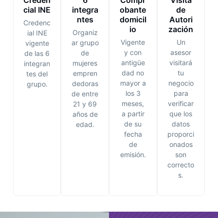
Creden
6
Compr
Visita
cial INE
integra
obante
de
ntes
domicil
Autori
Credenc
io
zación
Organiz
ial INE
Vigente
Un
ar grupo
vigente
y con
asesor
de
de las 6
antigüe
visitará
mujeres
integran
dad no
tu
empren
tes del
mayor a
negocio
dedoras
grupo.
los 3
para
de entre
meses,
verificar
21 y 69
a partir
que los
años de
de su
datos
edad.
fecha
proporci
de
onados
emisión.
son
correcto
s.