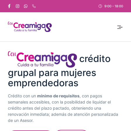
S
9:00 - 18:00
a
l
t
a
r
a
l
c
crédito
o
n
grupal para mujeres
t
emprendedoras
e
n
i
Crédito con un
mínimo de requisitos
, con pagos
d
semanales accesibles, con la posibilidad de liquidar el
o
crédito antes del plazo pactado, obteniendo una
renovación inmediata; además de atención personalizada
de un Asesor.